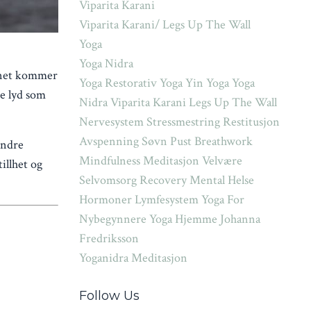
Viparita Karani
Viparita Karani/ Legs Up The Wall
Yoga
Yoga Nidra
avnet kommer
Yoga Restorativ Yoga Yin Yoga Yoga
de lyd som
Nidra Viparita Karani Legs Up The Wall
Nervesystem Stressmestring Restitusjon
Avspenning Søvn Pust Breathwork
 indre
Mindfulness Meditasjon Velvære
illhet og
Selvomsorg Recovery Mental Helse
Hormoner Lymfesystem Yoga For
Nybegynnere Yoga Hjemme Johanna
Fredriksson
Yoganidra Meditasjon
Follow Us