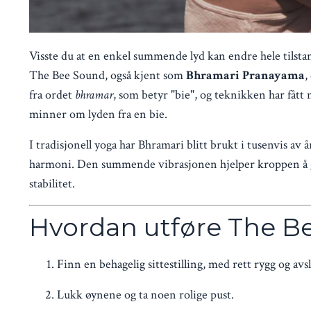
Visste du at en enkel summende lyd kan endre hele tilsta
The Bee Sound, også kjent som
Bhramari Pranayama
,
fra ordet
bhramar
, som betyr "bie", og teknikken har fåt
minner om lyden fra en bie.
I tradisjonell yoga har Bhramari blitt brukt i tusenvis av 
harmoni. Den summende vibrasjonen hjelper kroppen å gå fr
stabilitet.
Hvordan utføre The B
Finn en behagelig sittestilling, med rett rygg og avs
Lukk øynene og ta noen rolige pust.