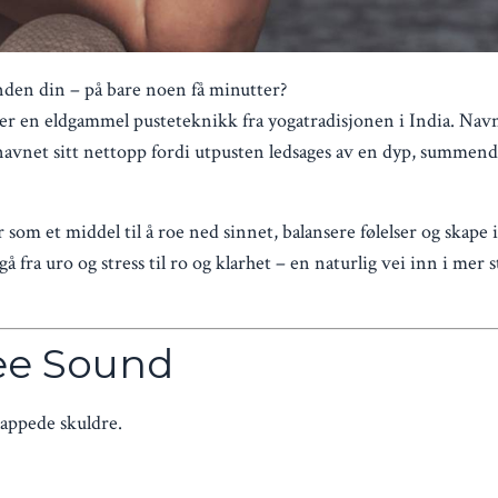
nden din – på bare noen få minutter?
 er en eldgammel pusteteknikk fra yogatradisjonen i India. N
t navnet sitt nettopp fordi utpusten ledsages av en dyp, summen
år som et middel til å roe ned sinnet, balansere følelser og skape
a uro og stress til ro og klarhet – en naturlig vei inn i mer st
ee Sound
lappede skuldre.