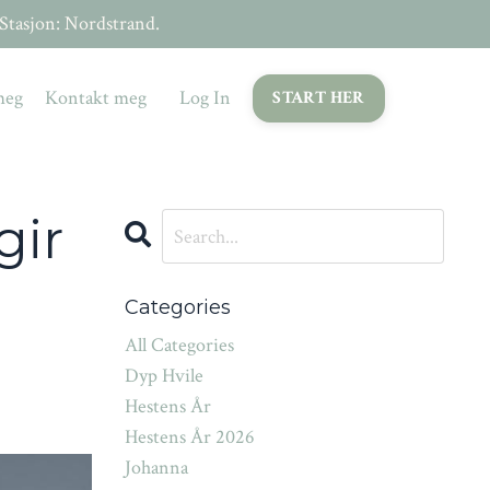
asjon: Nordstrand.
meg
Kontakt meg
Log In
START HER
gir
Categories
All Categories
Dyp Hvile
Hestens År
Hestens År 2026
Johanna