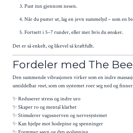
Pust inn gjennom nesen.
Når du puster ut, lag en jevn summelyd – som en bi
Fortsett i 5–7 runder, eller mer hvis du ønsker.
Det er så enkelt, og likevel så kraftfullt.
Fordeler med The Be
Den summende vibrasjonen virker som en indre massasje 
umiddelbar
reset
, som om systemet roer seg ned og finner t
✨ Reduserer stress og indre uro
✨ Skaper ro og mental klarhet
✨ Stimulerer vagusnerven og nervesystemet
✨ Kan hjelpe mot hodepine og spenninger
✨ Fremmer søvn og dyp avslapning