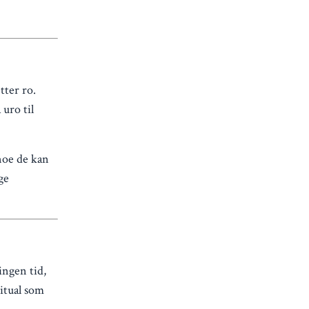
tter ro.
uro til
noe de kan
ge
ingen tid,
ritual som