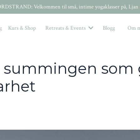
TRAND: Velkommen til små, intime yogaklasser på, Ljan St
g
Kurs & Shop
Retreats & Events
Blogg
Om 
– summingen som 
arhet